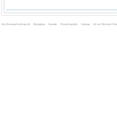
Om Download-Software.dk
Betingelser
Kontakt
Privatlivspolitik
Sitemap
Alt om Microsoft Wi