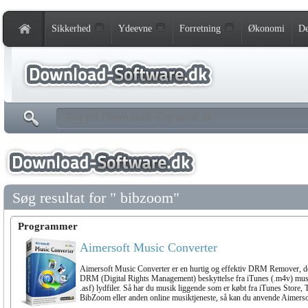
Sikkerhed
Ydeevne
Forretning
Økonomi
De
Søg resultat for " bibzoom"
Programmer
Aimersoft Music Converter
Aimersoft Music Converter er en hurtig og effektiv DRM Remover, der 
DRM (Digital Rights Management) beskyttelse fra iTunes (.m4v) mu
.asf) lydfiler. Så har du musik liggende som er købt fra iTunes Store,
BibZoom eller anden online musiktjeneste, så kan du anvende Aimer