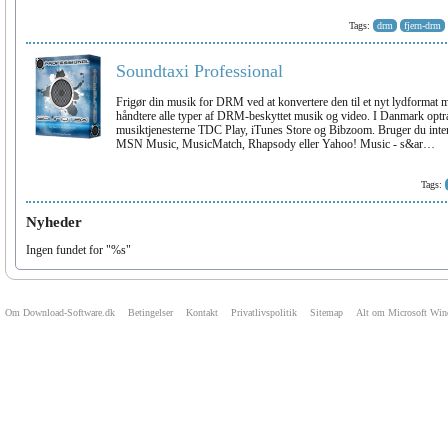
Tags:
drm
fjern-drm
Soundtaxi Professional
Frigør din musik for DRM ved at konvertere den til et nyt lydformat 
håndtere alle typer af DRM-beskyttet musik og video. I Danmark op
musiktjenesterne TDC Play, iTunes Store og Bibzoom. Bruger du inter
MSN Music, MusicMatch, Rhapsody eller Yahoo! Music - s&ar…
Tags:
Nyheder
Ingen fundet for "%s"
Om Download-Software.dk
Betingelser
Kontakt
Privatlivspolitik
Sitemap
Alt om Microsoft Wi