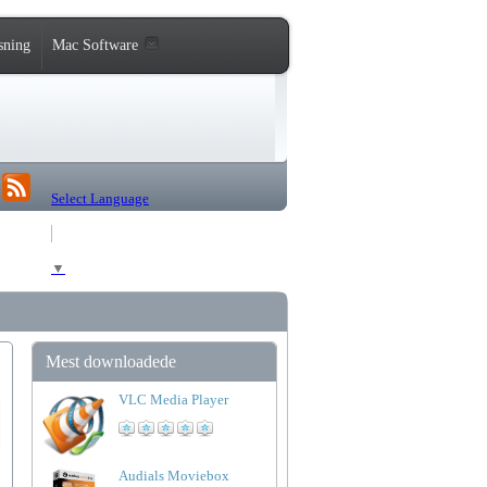
sning
Mac Software
Select Language
▼
Mest downloadede
VLC Media Player
Audials Moviebox