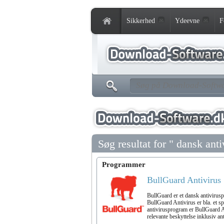
Sikkerhed
Ydeevne
F
Søg resultat for " dansk ant
Programmer
BullGuard Antivirus
BullGuard er et dansk antivirusp
BullGuard Antivirus er bla. et sp
antivirusprogram er BullGuard An
relevante beskyttelse inklusiv a