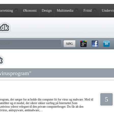
orretning
Økonomi
Design
Multimedia
Fritid
Undervi
ivirusprogram"
5
rogram, der sørger for at holde din computer fri for virus og malware. Med til
amfilter og et modul, der sikrer sikker surfing på Internettet.Som
tivirus yderst velegnet til den private computerbruger. Du får alt den
ntivirus, antispyware, antimalware,…