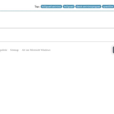
Tags:
bullguard-antivirus
bullguard
dansk-antivirusprogram
spamfilter
politik
Sitemap
Alt om Microsoft Windows