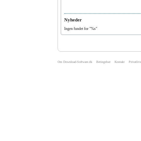
Nyheder
Ingen fundet for "%s"
Om Download-Software.dk
Betingelser
Kontakt
Privatlivs