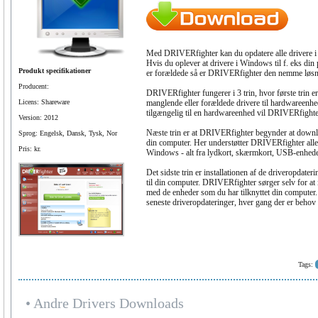
Med DRIVERfighter kan du opdatere alle drivere i
Hvis du oplever at drivere i Windows til f. eks din p
Produkt specifikationer
er forældede så er DRIVERfighter den nemme løsni
Producent:
DRIVERfighter fungerer i 3 trin, hvor første trin 
Licens: Shareware
manglende eller forældede drivere til hardwareenhe
tilgængelig til en hardwareenhed vil DRIVERfighter
Version: 2012
Næste trin er at DRIVERfighter begynder at downloa
Sprog: Engelsk, Dansk, Tysk, Nor
din computer. Her understøtter DRIVERfighter alle t
Pris: kr.
Windows - alt fra lydkort, skærmkort, USB-enheder 
Det sidste trin er installationen af de driveropda
til din computer. DRIVERfighter sørger selv for at i
med de enheder som du har tilknyttet din computer
seneste driveropdateringer, hver gang der er behov 
Tags:
Andre Drivers Downloads