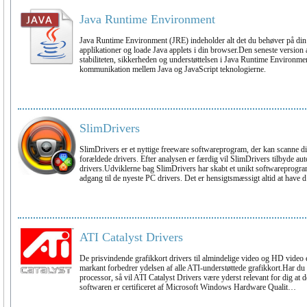
Java Runtime Environment
Java Runtime Environment (JRE) indeholder alt det du behøver på din 
applikationer og loade Java applets i din browser.Den seneste version 
stabiliteten, sikkerheden og understøttelsen i Java Runtime Environment
kommunikation mellem Java og JavaScript teknologierne.
SlimDrivers
SlimDrivers er et nyttige freeware softwareprogram, der kan scanne d
forældede drivers. Efter analysen er færdig vil SlimDrivers tilbyde a
drivers.Udviklerne bag SlimDrivers har skabt et unikt softwareprogram
adgang til de nyeste PC drivers. Det er hensigtsmæssigt altid at have
ATI Catalyst Drivers
De prisvindende grafikkort drivers til almindelige video og HD video e
markant forbedrer ydelsen af alle ATI-understøttede grafikkort.Har d
processor, så vil ATI Catalyst Drivers være yderst relevant for dig at 
softwaren er certificeret af Microsoft Windows Hardware Qualit…