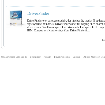
DriverFinder
DriverFinder er et softwareprodukt, der hjælper dig med at få opdatere
styresystemet Windows. DriverFinder åbner for adgang til en enorm o
drivere, samt 3 millioner specifikke drivere udviklet specifikt til com
IBM, Compaq osv.Kort fortalt, så kan DriverFinder fi…
Ta
Om Download-Software.dk
Betingelser
Kontakt
Privatlivspolitik
Sitemap
Alt om Microsoft Wi