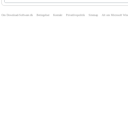
Om Download-Software.dk
Betingelser
Kontakt
Privatlivspolitik
Sitemap
Alt om Microsoft Wi