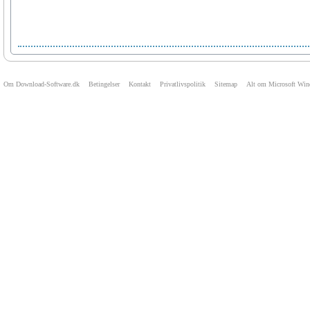
Om Download-Software.dk
Betingelser
Kontakt
Privatlivspolitik
Sitemap
Alt om Microsoft Wi