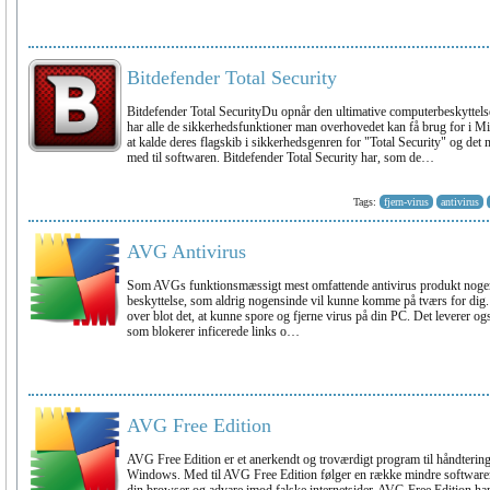
Bitdefender Total Security
Bitdefender Total SecurityDu opnår den ultimative computerbeskyttelse
har alle de sikkerhedsfunktioner man overhovedet kan få brug for i M
at kalde deres flagskib i sikkerhedsgenren for "Total Security" og det 
med til softwaren. Bitdefender Total Security har, som de…
Tags:
fjern-virus
antivirus
AVG Antivirus
Som AVGs funktionsmæssigt mest omfattende antivirus produkt nogens
beskyttelse, som aldrig nogensinde vil kunne komme på tværs for dig
over blot det, at kunne spore og fjerne virus på din PC. Det leverer og
som blokerer inficerede links o…
AVG Free Edition
AVG Free Edition er et anerkendt og troværdigt program til håndtering 
Windows. Med til AVG Free Edition følger en række mindre softwaremod